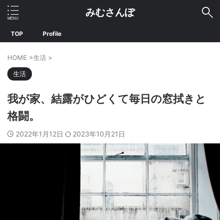
みむさんぽ
TOP
Profile
HOME
>
生活
>
生活
我が家、結露がひどくて毎日の窓拭きと
格闘。
2022年1月12日
2023年10月21日