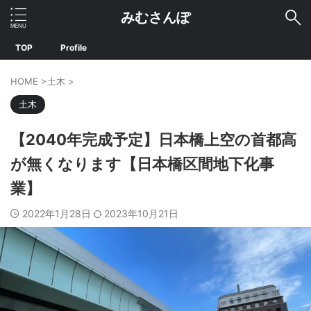
みむさんぽ
TOP
Profile
HOME
>
土木
>
土木
【2040年完成予定】日本橋上空の首都高
が無くなります【日本橋区間地下化事
業】
2022年1月28日
2023年10月21日